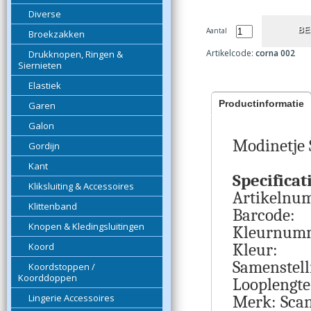
Diverse
Aantal
Broekzakken
Artikelcode:
corna 002
Drukknopen, Ringen &
Siernieten
Elastiek
Productinformatie
Garen
Galon
Modinetje 
Gordijn
Kant
Specificat
Kliksluiting & Accessoires
Artikelnu
Klittenband
Barcode:
Knopen & Kledingsluitingen
Kleurnum
Kleur:
Koord
Samenstell
Koordstoppen /
Koorddoppen
Looplengte
Lingerie Accessoires
Merk: Scan