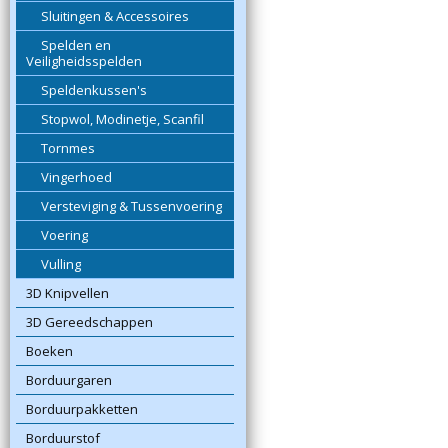
Sluitingen & Accessoires
Spelden en
Veiligheidsspelden
Speldenkussen's
Stopwol, Modinetje, Scanfil
Tornmes
Vingerhoed
Versteviging & Tussenvoering
Voering
Vulling
3D Knipvellen
3D Gereedschappen
Boeken
Borduurgaren
Borduurpakketten
Borduurstof