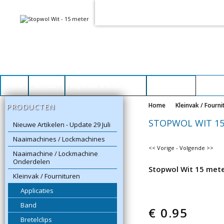
Voor het goed functioneren van dez
Dit heeft
geen
schadelijke gevolgen vo
Home
Contact
Reparatie & Onderhoud
Winkelwagen
Home
Kleinvak / Fourni
PRODUCTEN
STOPWOL WIT 1
Nieuwe Artikelen - Update 29 Juli
Naaimachines / Lockmachines
<< Vorige
-
Volgende >>
Naaimachine / Lockmachine
Onderdelen
Stopwol Wit 15 met
Kleinvak / Fournituren
Applicaties
Band
€
0.95
Bretelclips