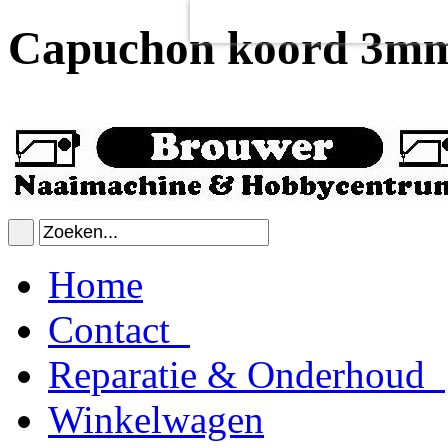
Voor het goed functioneren van de
Dit heeft
geen
schadelijke gevolgen v
Capuchon koord 3mm 
Home
Contact
Reparatie & Onderhoud
Winkelwagen