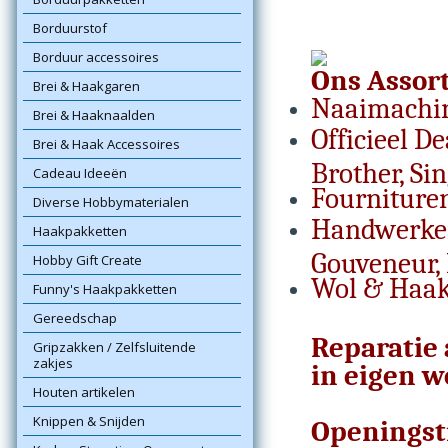
Borduurstof
Borduur accessoires
Ons Assor
Brei & Haakgaren
Naaimachin
Brei & Haaknaalden
Officieel D
Brei & Haak Accessoires
Brother, Sin
Cadeau Ideeën
Fourniture
Diverse Hobbymaterialen
Handwerken
Haakpakketten
Gouveneur, 
Hobby Gift Create
Wol & Haak
Funny's Haakpakketten
Gereedschap
Reparatie
Gripzakken / Zelfsluitende
zakjes
in eigen w
Houten artikelen
Knippen & Snijden
Openingst