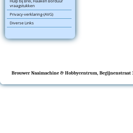
Hulp bij Brei, Haaken Borduur
vraagstukken
Privacy-verklaring-(AVG)
Diverse Links
Brouwer Naaimachine & Hobbycentrum, Begijnenstraat 17