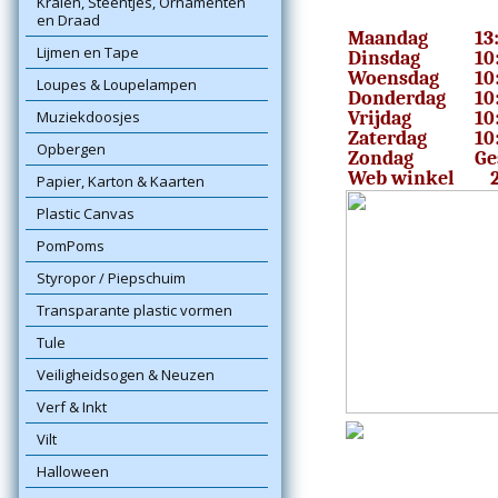
Kralen, Steentjes, Ornamenten
en Draad
Maandag
13
Lijmen en Tape
Dinsdag
10
Woensdag
10
Loupes & Loupelampen
Donderdag
10
Muziekdoosjes
Vrijdag
10
Zaterdag
10
Opbergen
Zondag
Ge
Web winkel
Papier, Karton & Kaarten
Plastic Canvas
PomPoms
Styropor / Piepschuim
Transparante plastic vormen
Tule
Veiligheidsogen & Neuzen
Verf & Inkt
Vilt
Halloween