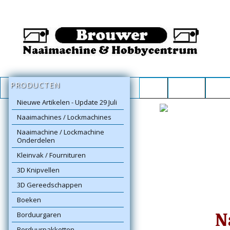
PRODUCTEN
Home
Contact
Repar
Nieuwe Artikelen - Update 29 Juli
Naaimachines / Lockmachines
Naaimachine / Lockmachine
Onderdelen
Kleinvak / Fournituren
3D Knipvellen
3D Gereedschappen
Boeken
N
Borduurgaren
Borduurpakketten