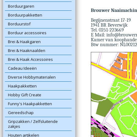
Borduurgaren
Brouwer Naaimachi
Borduurpakketten
Begijnenstraat 17-19
Borduurstof
1941 BR Beverwijk
Tel. 0251-223669
Borduur accessoires
E Mail: info@brouwer
Kamer van koophande
Brei & Haakgaren
Btw nummer: NL00212
Brei & Haaknaalden
Brei & Haak Accessoires
Cadeau Ideeën
Diverse Hobbymaterialen
Haakpakketten
Hobby Gift Create
Funny's Haakpakketten
Gereedschap
Gripzakken / Zelfsluitende
zakjes
Houten artikelen