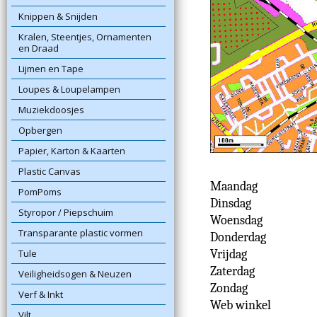
Knippen & Snijden
Kralen, Steentjes, Ornamenten
en Draad
Lijmen en Tape
Loupes & Loupelampen
Muziekdoosjes
Opbergen
Papier, Karton & Kaarten
Plastic Canvas
Maandag
PomPoms
Dinsdag
Styropor / Piepschuim
Woensdag
Transparante plastic vormen
Donderdag
Tule
Vrijdag
Zaterdag
Veiligheidsogen & Neuzen
Zondag
Verf & Inkt
Web winkel
Vilt