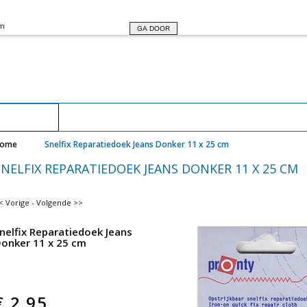
r het goed functioneren van deze website worden cookies op uw computer geplaa
eeft
geen
schadelijke gevolgen voor de veiligheid van uw computer of voor uw pr
Winkelwagen
ome
Snelfix Reparatiedoek Jeans Donker 11 x 25 cm
SNELFIX REPARATIEDOEK JEANS DONKER 11 X 25 CM
< Vorige
-
Volgende >>
nelfix Reparatiedoek Jeans
onker 11 x 25 cm
€
2.95