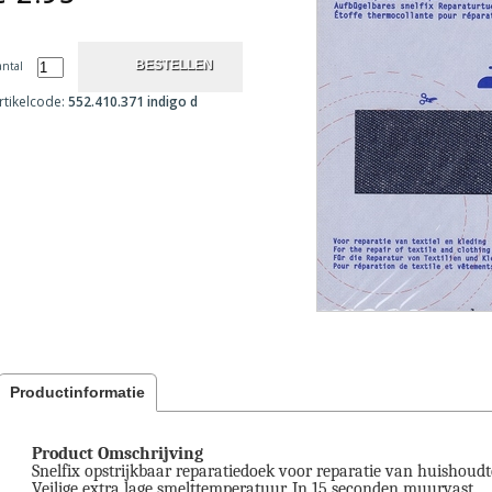
antal
rtikelcode:
552.410.371 indigo d
Productinformatie
Product Omschrijving
Snelfix opstrijkbaar reparatiedoek voor reparatie van huishoudtex
Veilige extra lage smelttemperatuur. In 15 seconden muurvast.