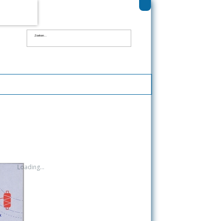
tst.
ivacy.
Loading...