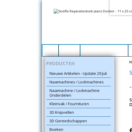
Voo
Dit h
Home
Contact
Reparatie & Onderhoud
H
PRODUCTEN
Nieuwe Artikelen - Update 29 Juli
Naaimachines / Lockmachines
<
Naaimachine / Lockmachine
Onderdelen
S
Kleinvak / Fournituren
D
3D Knipvellen
3D Gereedschappen
Boeken