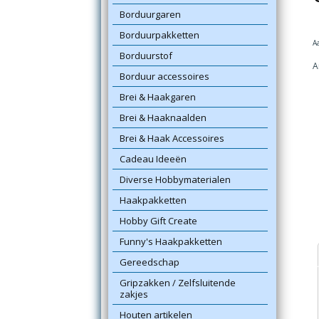
Borduurgaren
Borduurpakketten
A
Borduurstof
A
Borduur accessoires
Brei & Haakgaren
Brei & Haaknaalden
Brei & Haak Accessoires
Cadeau Ideeën
Diverse Hobbymaterialen
Haakpakketten
Hobby Gift Create
Funny's Haakpakketten
Gereedschap
Gripzakken / Zelfsluitende
zakjes
Houten artikelen