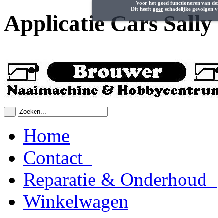
Voor het goed functioneren van de
Dit heeft
geen
schadelijke gevolgen v
Applicatie Cars Sally
Home
Contact
Reparatie & Onderhoud
Winkelwagen