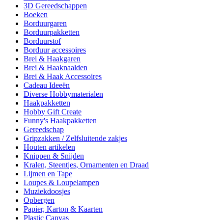
3D Gereedschappen
Boeken
Borduurgaren
Borduurpakketten
Borduurstof
Borduur accessoires
Brei & Haakgaren
Brei & Haaknaalden
Brei & Haak Accessoires
Cadeau Ideeën
Diverse Hobbymaterialen
Haakpakketten
Hobby Gift Create
Funny's Haakpakketten
Gereedschap
Gripzakken / Zelfsluitende zakjes
Houten artikelen
Knippen & Snijden
Kralen, Steentjes, Ornamenten en Draad
Lijmen en Tape
Loupes & Loupelampen
Muziekdoosjes
Opbergen
Papier, Karton & Kaarten
Plastic Canvas