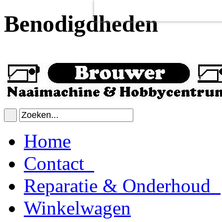
Voor het goed functioneren van de
Dit heeft
geen
schadelijke gevolgen v
Benodigdheden
Home
Contact
Reparatie & Onderhoud
Winkelwagen