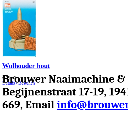
Wolhouder hout
Brouwer Naaimachine &
€ 31.40
Details / Bestellen
Begijnenstraat 17-19, 19
669, Email
info@brouwer