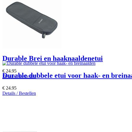
Durable Brei en haaknaaldenetui
€ 24.95
Durable dubbele etui voor haak- en breina
Details / Bestellen
€ 24.95
Details / Bestellen