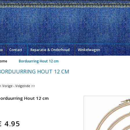
me
Contact
Reparatie & Onderhoud
Winkelwagen
ome
Borduurring Hout 12 cm
BORDUURRING HOUT 12 CM
< Vorige
-
Volgende >>
orduurring Hout 12 cm
€
4.95