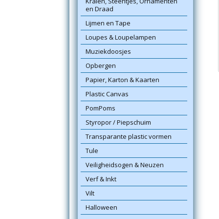
Kralen, Steentjes, Ornamenten
en Draad
Lijmen en Tape
Loupes & Loupelampen
Muziekdoosjes
Opbergen
Papier, Karton & Kaarten
Plastic Canvas
PomPoms
Styropor / Piepschuim
Transparante plastic vormen
Tule
Veiligheidsogen & Neuzen
Verf & Inkt
Vilt
Halloween