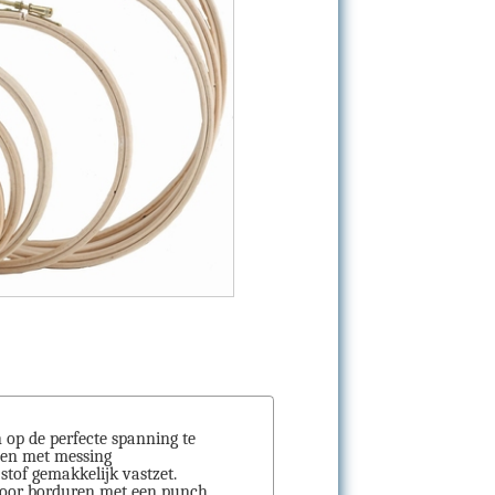
op de perfecte spanning te
een met messing
tof gemakkelijk vastzet.
 voor borduren met een punch