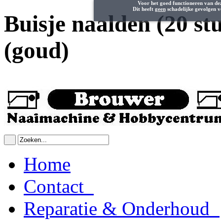
Voor het goed functioneren van de
Dit heeft
geen
schadelijke gevolgen v
Buisje naalden (20 st
(goud)
Home
Contact
Reparatie & Onderhoud