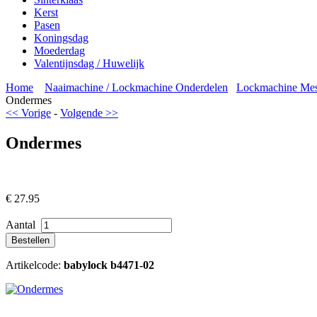
Kerst
Pasen
Koningsdag
Moederdag
Valentijnsdag / Huwelijk
Home
Naaimachine / Lockmachine Onderdelen
Lockmachine Me
Ondermes
<< Vorige
-
Volgende >>
Ondermes
€
27.95
Aantal
Artikelcode:
babylock b4471-02