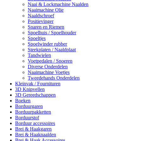
Naai & Lockmachine Naalden
Naaimachine Olie
Naaldschroef
Positievinger
Snaren en Riemen
Spoelhuis / Spoelhouder
Spoeltjes
Spoelwinder rubber
Steekplaten / Naaldplaat
Tandwielen
Voetpedalen / Snoeren
Diverse Onderdelen
Naaimachine Voetjes
Tweedehands Onderdelen
Kleinvak / Fournituren
3D Knipvellen
3D Gereedschappen
Boeken
Borduurgaren
Borduurpakketten
Borduurstof
Borduur accessoires
Brei & Haakgaren
Brei & Haaknaalden
Brei & Haak Accessoires