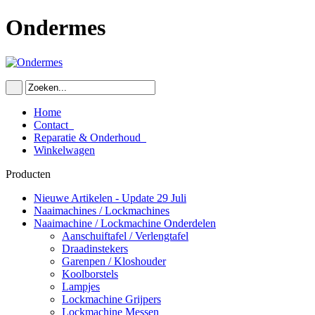
Ondermes
Home
Contact
Reparatie & Onderhoud
Winkelwagen
Producten
Nieuwe Artikelen - Update 29 Juli
Naaimachines / Lockmachines
Naaimachine / Lockmachine Onderdelen
Aanschuiftafel / Verlengtafel
Draadinstekers
Garenpen / Kloshouder
Koolborstels
Lampjes
Lockmachine Grijpers
Lockmachine Messen