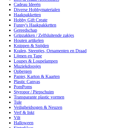
Cadeau Ideeën
Diverse Hobbymaterialen
Haakpakketten
Hobby Gift Create
Funny's Haakpakketten
Gereedschap
Gripzakken / Zelfsluitende zakjes
Houten artikelen
Knippen & Snijden
Kralen, Steentjes, Ornamenten en Draad
Lijmen en Tape
Loupes & Loupelampen
Muziekdoosjes
Opbergen
Papier, Karton & Kaarten
Plastic Canvas
PomPoms
Styropor / Piepschuim
Transparante plastic vormen
Tule
Veiligheidsogen & Neuzen
Verf & Inkt
Vilt
Halloween
Sinterklaas